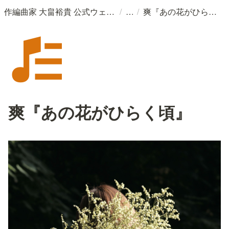
/
/
作編曲家 大畠裕貴 公式ウェブサイト
爽『あの花がひらく頃』
爽『あの花がひらく頃』