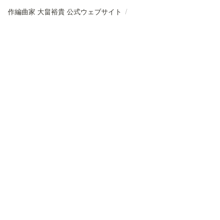
作編曲家 大畠裕貴 公式ウェブサイト
/