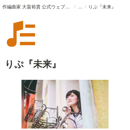
/
/
作編曲家 大畠裕貴 公式ウェブサイト
りぷ『未来』
りぷ『未来』