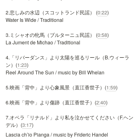
2.悲しみの水辺（スコットランド民謡） (
0:22
)

Water Is Wide / Traditional

3.ミシャオの牝馬（ブルターニュ民謡） (
0:58
)

La Jument de Michao / Traditional 

4.「リバーダンス」より太陽を巡るリール（B.ウィーラ
ン）(
1:23
)

Reel Around The Sun / music by Bill Whelan

5.映画「背中」より心象風景（直江香世子）(
1:59
)

6.映画「背中」より傷跡（直江香世子）(
2:40
)

7.オペラ「リナルド」より私を泣かせてください（F.ヘン
デル）(
3:17
)
Lascia ch’io Pianga / music by Frideric Handel
