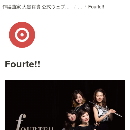
/
/
作編曲家 大畠裕貴 公式ウェブサイト
Fourte!!
Fourte!!