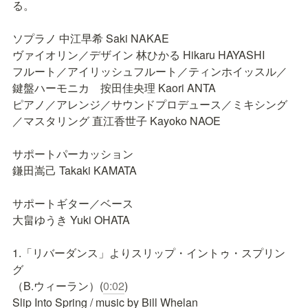
る。

ソプラノ 中江早希 Saki NAKAE

ヴァイオリン／デザイン 林ひかる Hikaru HAYASHI

フルート／アイリッシュフルート／ティンホイッスル／
鍵盤ハーモニカ　按田佳央理 Kaori ANTA

ピアノ／アレンジ／サウンドプロデュース／ミキシング
／マスタリング 直江香世子 Kayoko NAOE

サポートパーカッション

鎌田嵩己 Takaki KAMATA

サポートギター／ベース 

大畠ゆうき Yuki OHATA

1.「リバーダンス」よりスリップ・イントゥ・スプリン
グ

（B.ウィーラン）(
0:02
)

Slip Into Spring / music by Bill Whelan
