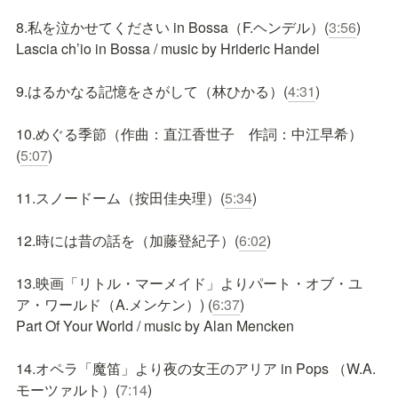
8.私を泣かせてください in Bossa（F.ヘンデル）(
3:56
)

Lascia ch’io in Bossa / music by Hrideric Handel

9.はるかなる記憶をさがして（林ひかる）(
4:31
)

10.めぐる季節（作曲：直江香世子　作詞：中江早希）
(
5:07
)

11.スノードーム（按田佳央理）(
5:34
)

12.時には昔の話を（加藤登紀子）(
6:02
)

13.映画「リトル・マーメイド」よりパート・オブ・ユ
ア・ワールド（A.メンケン）) (
6:37
)

Part Of Your World / music by Alan Mencken

14.オペラ「魔笛」より夜の女王のアリア in Pops （W.A.
モーツァルト）(
7:14
)
